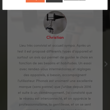
Christian
Lieu très convivial et accueil sympa. Après un
test il est proposé différents types d'appareil et
surtout un avis qui permet de guider le choix en
fonction de ses besoins et habitudes. Un essai
avec rendez-vous intermédiaires et réglages
des appareils, si besoin, accompagnent
l'utilisateur. Phonak est vraiment une excellente
marque (sans panne) que j'utilise depuis 2016
et suite à un déménagement, j'ai constaté que
le réseau est interconnecté, et on apprécie le
professionnalisme, la gentillesse, et on se sent