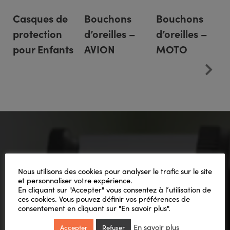
Casques de
Bouchons
Bouchons
protection
d’oreilles –
d’oreilles –
pour Enfants
AVION
MOTO
Ils en parlent mieux que
Nous utilisons des cookies pour analyser le trafic sur le site
et personnaliser votre expérience.
nous !
En cliquant sur "Accepter" vous consentez à l’utilisation de
ces cookies. Vous pouvez définir vos préférences de
consentement en cliquant sur "En savoir plus".
En savoir plus
Accepter
Refuser