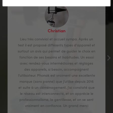
Christian
Lieu très convivial et accueil sympa. Après un
test il est proposé différents types d'appareil et
surtout un avis qui permet de guider le choix en
fonction de ses besoins et habitudes. Un essai
avec rendez-vous intermédiaires et réglages
des appareils, si besoin, accompagnent
l'utilisateur. Phonak est vraiment une excellente
marque (sans panne) que j'utilise depuis 2016
et suite à un déménagement, j'ai constaté que
le réseau est interconnecté, et on apprécie le
professionnalisme, la gentillesse, et on se sent
vraiment en confiance. Un grand merci