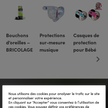
Bouchons
Protections
Casques de
d’oreilles –
sur-mesure
protection
BRICOLAGE
musique
pour Bébé
Nous utilisons des cookies pour analyser le trafic sur le site
et personnaliser votre expérience.
En cliquant sur "Accepter" vous consentez à l’utilisation de
Ils en parlent mieux que
ces cookies. Vous pouvez définir vos préférences de