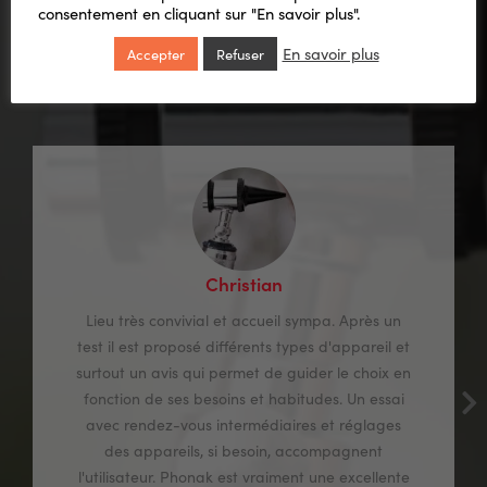
consentement en cliquant sur "En savoir plus".
nous !
En savoir plus
Accepter
Refuser
Christian
Lieu très convivial et accueil sympa. Après un
test il est proposé différents types d'appareil et
surtout un avis qui permet de guider le choix en
fonction de ses besoins et habitudes. Un essai
avec rendez-vous intermédiaires et réglages
des appareils, si besoin, accompagnent
l'utilisateur. Phonak est vraiment une excellente