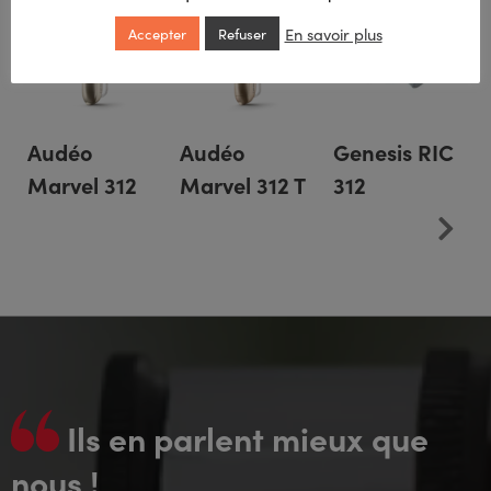
En savoir plus
Accepter
Refuser
Audéo
Audéo
Genesis RIC
Marvel 312
Marvel 312 T
312
Ils en parlent mieux que
nous !