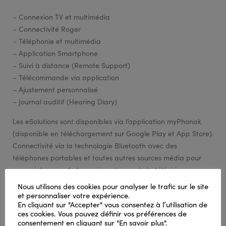
– Connexion TV et multimédia
– Connectivité Roger
– Téléphonie et multimédia
– Application Smartphone
– Suivi à distance (Remote Support)
– Télécommande via application
– Ajustement personnalisé
– Journal auditif (Hearing Diary)
Les eSolutions sont disponibles via l’application myPhonak
(disponible en téléchargement sur Google Play et App Store).
Connectivité via la technologie Bluetooth avec des
téléphones portables et toutes autres sources média pour
recevoir les appels, la musique, le son de la télévision
directement dans vos aides auditives.
Nous utilisons des cookies pour analyser le trafic sur le site
et personnaliser votre expérience.
Produits apparentés
En cliquant sur "Accepter" vous consentez à l’utilisation de
ces cookies. Vous pouvez définir vos préférences de
consentement en cliquant sur "En savoir plus".