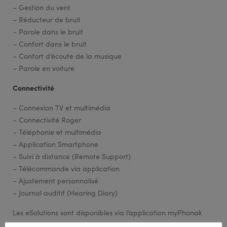
– Gestion du vent
– Réducteur de bruit
– Parole dans le bruit
– Confort dans le bruit
– Confort d’écoute de la musique
– Parole en voiture
Connectivité
– Connexion TV et multimédia
– Connectivité Roger
– Téléphonie et multimédia
– Application Smartphone
– Suivi à distance (Remote Support)
– Télécommande via application
– Ajustement personnalisé
– Journal auditif (Hearing Diary)
Les eSolutions sont disponibles via l’application myPhonak
(disponible en téléchargement sur Google Play et App Store).