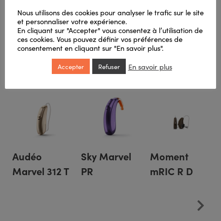
Connectivité via la technologie Bluetooth avec des
Nous utilisons des cookies pour analyser le trafic sur le site
et personnaliser votre expérience.
téléphones portables et toutes autres sources média pour
En cliquant sur "Accepter" vous consentez à l’utilisation de
recevoir les appels, la musique, le son de la télévision
ces cookies. Vous pouvez définir vos préférences de
directement dans vos aides auditives.
consentement en cliquant sur "En savoir plus".
En savoir plus
Produits apparentés
Accepter
Refuser
Audéo
Sky Marvel
Moment
Marvel 312 T
PR
mRIC R D