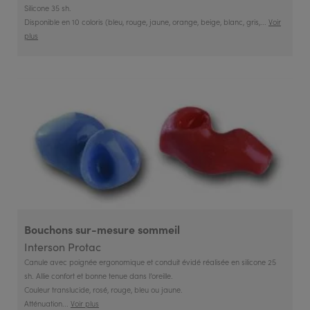
Silicone 35 sh.
Disponible en 10 coloris (bleu, rouge, jaune, orange, beige, blanc, gris,...
Voir
plus
Bouchons sur-mesure sommeil
Interson Protac
Canule avec poignée ergonomique et conduit évidé réalisée en silicone 25
sh. Allie confort et bonne tenue dans l’oreille.
Couleur translucide, rosé, rouge, bleu ou jaune.
Atténuation...
Voir plus