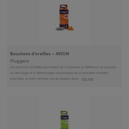
Types de protection
Bouchon oreille
Marques
Marques
Interson Protac
Pluggerz
Occasions d'utilisation
Occasions d'utilisation
anti-bruit
Bouchons d’oreilles – AVION
avion
Pluggerz
bricolage
Les bouchons d'oreilles permettent de compenser la différence de pression
chasse/tir
au décollage et à l'atterrissage, responsable de la sensation d'oreilles
eau
bouchées, et dans certains cas de douleur dans...
Voir plus
moto
musique
sommeil
Types d'utilisateur
Types d'utilisateur
Adulte