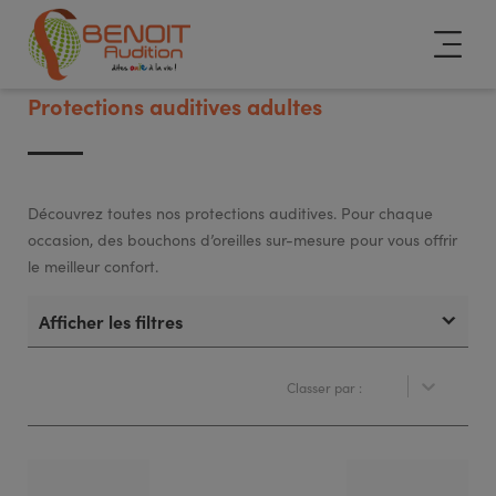
Protections auditives adultes
Découvrez toutes nos protections auditives. Pour chaque
occasion, des bouchons d’oreilles sur-mesure pour vous offrir
le meilleur confort.
Afficher les filtres
Classer par :
Classer par :
Réinitialiser
Classer par :
16 produits
Supprimer les filtres
Types de protection