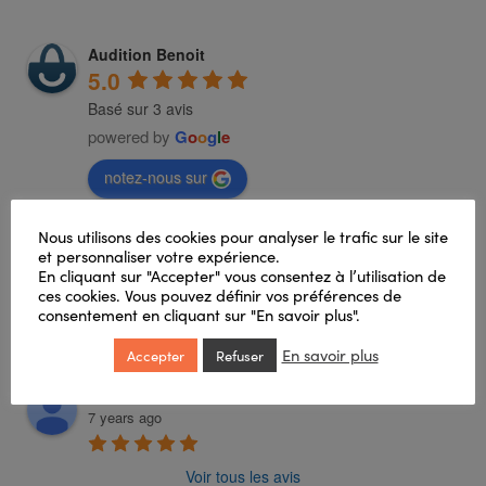
Audition Benoit
5.0
Basé sur 3 avis
powered by
G
o
o
g
l
e
notez-nous sur
Philippe Boitel
Nous utilisons des cookies pour analyser le trafic sur le site
6 years ago
et personnaliser votre expérience.
Sympathique
En cliquant sur "Accepter" vous consentez à l’utilisation de
ces cookies. Vous pouvez définir vos préférences de
Philippe Mallet
consentement en cliquant sur "En savoir plus".
6 years ago
En savoir plus
Bon service de l'audition
Accepter
Refuser
Nathalie VALIN
7 years ago
Voir tous les avis