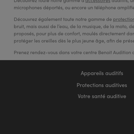
Découvrez toute notre gamme d’
accessoires
auditifs, u
microphones déportés, ou encore un téléphone amplifié, 
Découvrez également toute notre gamme de
protectio
bruit, mais aussi de l’eau, de la musique, de la moto, d
proposés, pour plus de confort, moulés directement dans 
protéger les oreilles dès le plus jeune âge, afin de prés
Prenez rendez-vous dans votre centre Benoit Audition d
Appareils auditifs
Protections auditives
Votre santé auditive