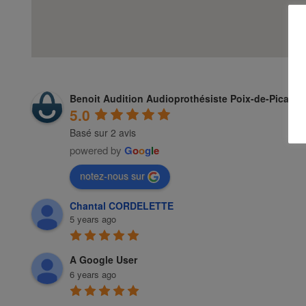
Benoit Audition Audioprothésiste Poix-de-Picardi
5.0
Basé sur 2 avis
powered by
G
o
o
g
l
e
notez-nous sur
Chantal CORDELETTE
5 years ago
A Google User
6 years ago