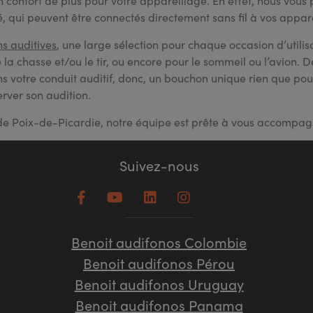
n confort de plus pour votre appareillage. En effet, nous vous
qui peuvent être connectés directement sans fil à vos apparei
ns auditives
, une large sélection pour chaque occasion d’utilis
e la chasse et/ou le tir, ou encore pour le sommeil ou l’avion.
votre conduit auditif, donc, un bouchon unique rien que pour v
erver son audition.
e Poix-de-Picardie, notre équipe est prête à vous accompagne
Suivez-nous
Benoit audifonos Colombie
Benoit audifonos Pérou
Benoit audifonos Uruguay
Benoit audifonos Panama