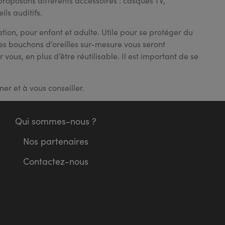
 proposons différents accessoires : casques TV,
ls auditifs.
ation, pour enfant et adulte. Utile pour se protéger du
 Des bouchons d’oreilles sur-mesure vous seront
ous, en plus d’être réutilisable. Il est important de se
r et à vous conseiller.
Qui sommes-nous ?
Nos partenaires
Contactez-nous