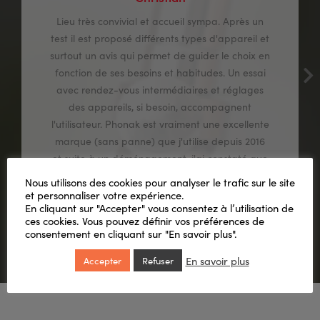
Lieu très convivial et accueil sympa. Après un
test il est proposé différents types d'appareil et
surtout un avis qui permet de guider le choix en
fonction de ses besoins et habitudes. Un essai
avec rendez-vous intermédiaires et réglages
des appareils, si besoin, accompagnent
l'utilisateur. Phonak est vraiment une excellente
marque (sans panne) que j'utilise depuis 2016
et suite à un déménagement, j'ai constaté que
le réseau est interconnecté, et on apprécie le
Nous utilisons des cookies pour analyser le trafic sur le site
professionnalisme, la gentillesse, et on se sent
et personnaliser votre expérience.
En cliquant sur "Accepter" vous consentez à l’utilisation de
vraiment en confiance. Un grand merci
ces cookies. Vous pouvez définir vos préférences de
consentement en cliquant sur "En savoir plus".
En savoir plus
Accepter
Refuser