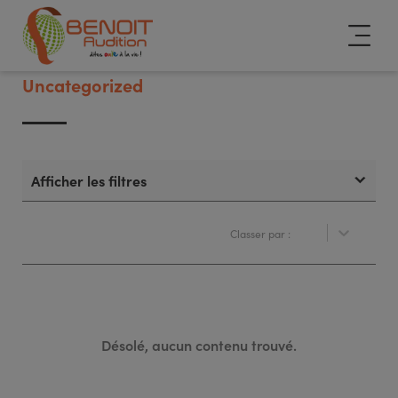
Uncategorized
Afficher les filtres
Classer par :
Classer par :
Réinitialiser
Classer par :
Supprimer les filtres
Désolé, aucun contenu trouvé.