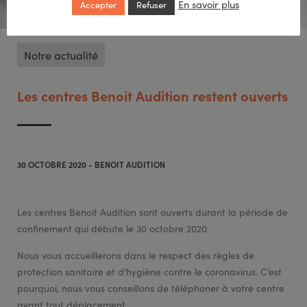
En savoir plus
Accepter
Refuser
Notre actualité
Les centres Benoit Audition restent ouverts
30 OCTOBRE 2020 - BENOIT AUDITION
Les centres Benoit Audition sont ouverts durant la période de
confinement qui débute le 30 octobre 2020.
Nous vous accueillerons dans le respect des règles de
protection sanitaire et d’hygiène contre le coronavirus. C’est
pourquoi, nous vous conseillons de téléphoner à votre centre
avant tout déplacement.